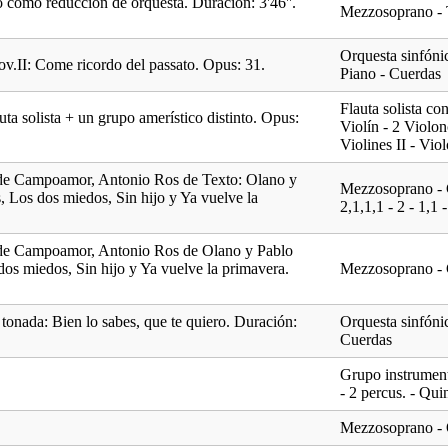
o como reducción de orquesta. Duración: 3'46''.
Mezzosoprano - 
Orquesta sinfónic
ov.II: Come ricordo del passato. Opus: 31.
Piano - Cuerdas
Flauta solista co
ta solista + un grupo amerístico distinto. Opus:
Violín - 2 Violon
Violines II - Vio
 de Campoamor, Antonio Ros de Texto: Olano y
Mezzosoprano - 
, Los dos miedos, Sin hijo y Ya vuelve la
2,1,1,1 - 2 - 1,1
 de Campoamor, Antonio Ros de Olano y Pablo
dos miedos, Sin hijo y Ya vuelve la primavera.
Mezzosoprano - 
 tonada: Bien lo sabes, que te quiero. Duración:
Orquesta sinfónica
Cuerdas
Grupo instrument
- 2 percus. - Qui
Mezzosoprano - 