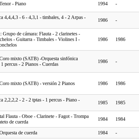
Tenor - Piano
1994
-
a 4,4,4,3 - 6 - 4,3,1 - timbales, 4 - 2 Arpas -
1986
-
n: Grupo de cámara: Flauta - 2 clarinetes -
chelos - Guitarra - Timbales - Violines I -
1986
1986
lonchelos
Coro mixto (SATB) -Orquesta sinfónica
1986
-
 - 1 percus - 2 Pianos - Cuerdas
Coro mixto (SATB) - versión 2 Pianos
1986
1986
 2,2,2,2 - 2 - 2 tptas - 1 percus - Piano -
1985
1985
al Flauta - Oboe - Clarinete - Fagot - Trompa
1984
1984
nteto de cuerda
Orquesta de cuerda
1984
-