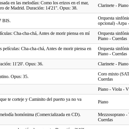
asada en las melodías: Como los erizos en el mar,
Clarinete - Piano
ro de Madrid. Duración: 14'21''. Opus: 38.
Orquesta sinfónic
7 BIS.
opcional) -Arpa 
elículas: Cha-cha-chá, Antes de morir piensa en mí
Orquesta sinfónic
Piano - Cuerdas
as películas: Cha-cha-chá, Antes de morir piensa en
Orquesta sinfónic
Piano - Cuerdas
ación: 11'20'. Opus: 36.
Clarinete - Piano
Coro mixto (SATB
latino. Opus: 35.
Cuerdas
Piano - Viola - 
que te corteje y Caminito del puerto ya no va
Piano
la melodía homónima (Comercializada en CD).
Mezzosoprano - T
Cuerdas