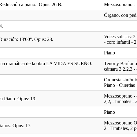
 Reducción a piano. Opus: 26 B.
Mezzosoprano - 
Órgano, con peda
4.
Voces solistas: 
uración: 13'00''. Opus: 23.
- coro infantil - 
Piano
scena dramática de la obra LA VIDA ES SUEÑO.
Tenor y Barítono
cámara 3,2,2,3 - 
Orquesta sinfónic
Piano - Cuerdas
Mezzosoprano - co
ra Piano. Opus: 19.
2,2, - timbales -
Piano
Mezzosoprano Orq
ianos. Opus: 17.
2 - Timbales, 2 