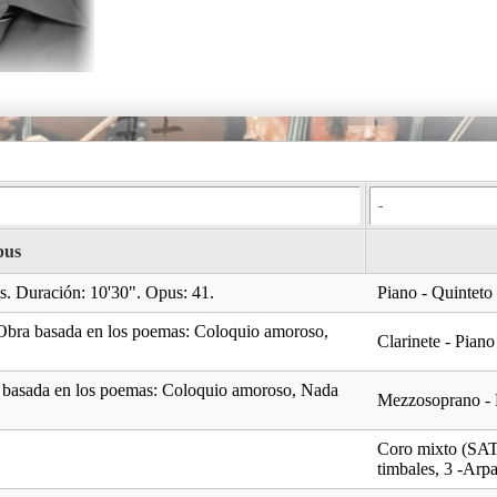
pus
s. Duración: 10'30". Opus: 41.
Piano - Quinteto
s. Obra basada en los poemas: Coloquio amoroso,
Clarinete - Piano
bra basada en los poemas: Coloquio amoroso, Nada
Mezzosoprano - P
Coro mixto (SATB)
timbales, 3 -Arp