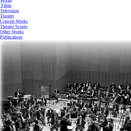
Works
Films
Television
Theater
Concert Works
Theater Scores
Other Works
Publications