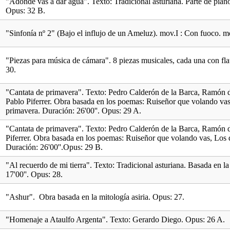
"Adónde vas a dar agua". Texto: Tradicional asturiana. Parte de pian
Opus: 32 B.
"Sinfonía nº 2" (Bajo el influjo de un Ameluz). mov.I : Con fuoco. m
"Piezas para música de cámara". 8 piezas musicales, cada una con flau
30.
"Cantata de primavera". Texto: Pedro Calderón de la Barca, Ramón
Pablo Piferrer. Obra basada en los poemas: Ruiseñor que volando vas
primavera. Duración: 26'00''. Opus: 29 A.
"Cantata de primavera". Texto: Pedro Calderón de la Barca, Ramón
Piferrer. Obra basada en los poemas: Ruiseñor que volando vas, Los 
Duración: 26'00''.Opus: 29 B.
"Al recuerdo de mi tierra". Texto: Tradicional asturiana. Basada en la
17'00''. Opus: 28.
"Ashur". Obra basada en la mitología asiria. Opus: 27.
"Homenaje a Ataulfo Argenta". Texto: Gerardo Diego. Opus: 26 A.