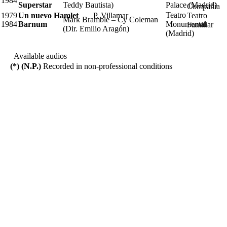
1984
Superstar
Teddy Bautista)
Palace (Madrid)
Compañía
Teatro
1979
Un nuevo Hamlet
P. Villamar
Teatro
Mark Bramble – Cy Coleman
1984
Barnum
Monumental
Familiar
(Dir. Emilio Aragón)
(Madrid)
Available audios
(*) (N.P.)
Recorded in non-professional conditions
C/ José Bergamín, 50 - 28030 Madrid - Spain
contacto@pablomiyar.es -
> Mapa del sitio
web