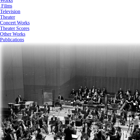
Works
Films
Television
Theater
Concert Works
Theater Scores
Other Works
Publications